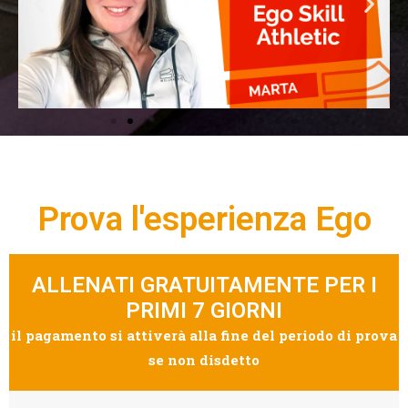
Prova l'esperienza Ego
PROMO
ALLENATI GRATUITAMENTE PER I
PRIMI 7 GIORNI
il pagamento si attiverà alla fine del periodo di prova
se non disdetto